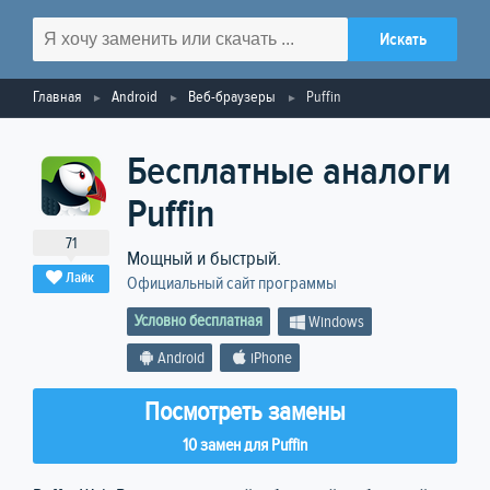
Главная
Android
Веб-браузеры
Puffin
Бесплатные аналоги
Puffin
71
Мощный и быстрый.
Лайк
Официальный сайт программы
Условно бесплатная
Windows
Android
iPhone
Посмотреть замены
10 замен для Puffin