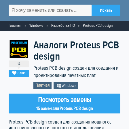
Главная
Windows
Разработка ПО
Proteus PCB design
Аналоги Proteus PCB
design
14
Proteus PCB design создан для создания и
Лайк
проектирования печатных плат.
Платная
Windows
Посмотреть замены
15 замен для Proteus PCB design
Proteus PCB design создан для создания мощного,
интегрированного и простого в использовании