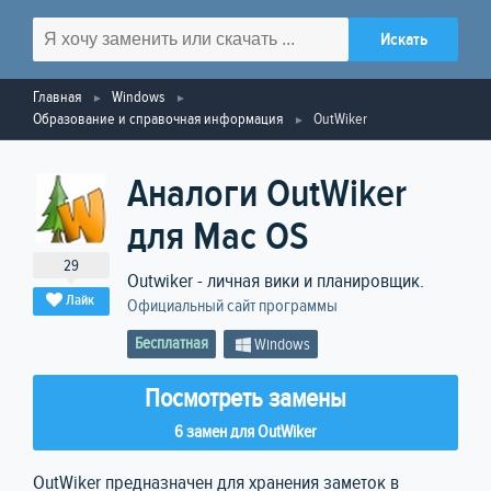
Главная
Windows
Образование и справочная информация
OutWiker
Аналоги OutWiker
для Mac OS
29
Outwiker - личная вики и планировщик.
Лайк
Официальный сайт программы
Бесплатная
Windows
Посмотреть замены
6 замен для OutWiker
OutWiker предназначен для хранения заметок в