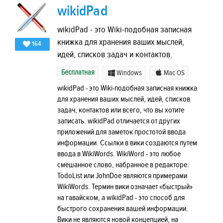
wikidPad
wikidPad - это Wiki-подобная записная
книжка для хранения ваших мыслей,
164
идей, списков задач и контактов.
Бесплатная
Windows
Mac OS
wikidPad - это Wiki-подобная записная книжка
для хранения ваших мыслей, идей, списков
задач, контактов или всего, что вы хотите
записать. wikidPad отличается от других
приложений для заметок простотой ввода
информации. Ссылки в вики создаются путем
ввода в WikiWords. WikiWord - это любое
смешанное слово, набранное в редакторе.
TodoList или JohnDoe являются примерами
WikiWords. Термин вики означает «быстрый»
на гавайском, а wikidPad - это способ для
быстрого сохранения вашей информации.
Вики не являются новой концепцией, на