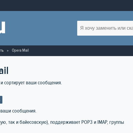
ть
Opera Mail
il
т и сортирует ваши сообщения.
S
т ваши сообщения.
ую, так и байесовскую), поддерживает POP3 и IMAP, группы