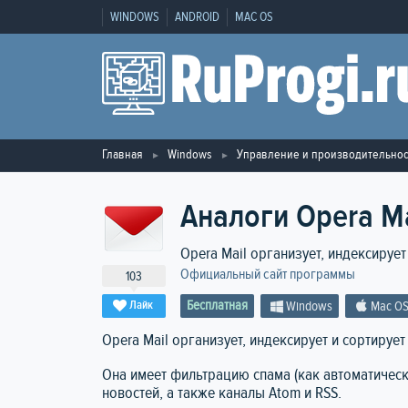
WINDOWS
ANDROID
MAC OS
Главная
Windows
Управление и производительнос
Аналоги Opera Ma
Opera Mail организует, индексируе
Официальный сайт программы
103
Бесплатная
Лайк
Windows
Mac O
Opera Mail организует, индексирует и сортируе
Она имеет фильтрацию спама (как автоматическ
новостей, а также каналы Atom и RSS.