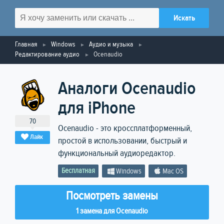
Главная
Windows
Аудио и музыка
Редактирование аудио
Ocenaudio
Аналоги Ocenaudio
для iPhone
70
Ocenaudio - это кроссплатформенный,
Лайк
простой в использовании, быстрый и
функциональный аудиоредактор.
Бесплатная
Windows
Mac OS
Посмотреть замены
1 замена для Ocenaudio