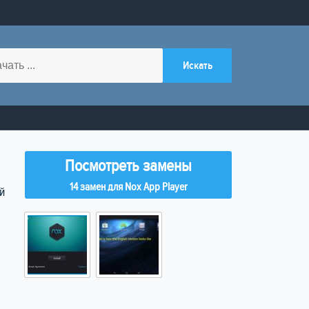
Посмотреть замены
14 замен для Nox App Player
й