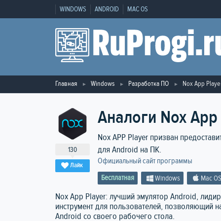
WINDOWS
ANDROID
MAC OS
Главная
Windows
Разработка ПО
Nox App Playe
Аналоги Nox App 
Nox APP Player призван предостав
для Android на ПК.
130
Официальный сайт программы
Лайк
Бесплатная
Windows
Mac O
Nox App Player: лучший эмулятор Android, лид
инструмент для пользователей, позволяющий 
Android со своего рабочего стола.