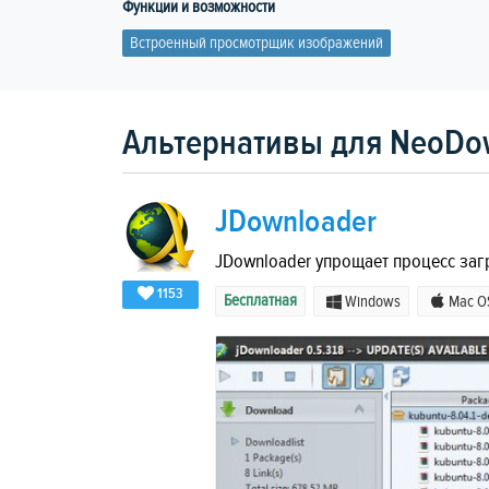
Функции и возможности
Встроенный просмотрщик изображений
Альтернативы для NeoDo
JDownloader
JDownloader упрощает процесс заг
1153
Бесплатная
Windows
Mac O