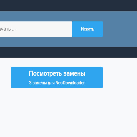
Посмотреть замены
3 замены для NeoDownloader