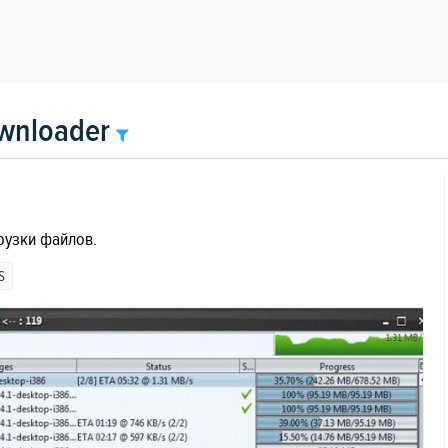
wnloader
рузки файлов.
S