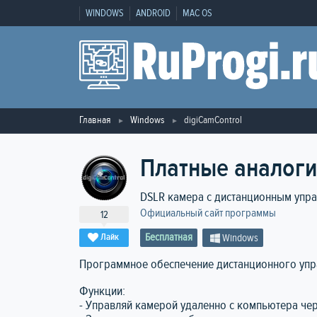
WINDOWS
ANDROID
MAC OS
Главная
Windows
digiCamControl
Платные аналоги
DSLR камера с дистанционным упр
Официальный сайт программы
12
Бесплатная
Лайк
Windows
Программное обеспечение дистанционного упр
Функции:
- Управляй камерой удаленно с компьютера че