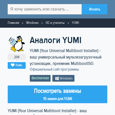
Главная
Windows
ОС и утилиты
YUMI
Аналоги YUMI
YUMI (Your Universal Multiboot Installer) -
ваш универсальный мультизагрузочный
204
установщик, преемник MultibootISO.
Лайк
Официальный сайт программы
Бесплатная
Windows
Посмотреть замены
15 замен для YUMI
YUMI (Your Universal Multiboot Installer) - ваш