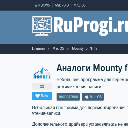
WINDOWS
ANDROID
MAC OS
Главная
Mac OS
Mounty for NTFS
Аналоги Mounty f
Небольшая программа для перемонт
режиме чтения-записи.
33
Лайк
Бесплатная
Mac OS
Небольшая программа для перемонтирования за
чтения-записи.
Дополнительного драйвера устанавливать не н