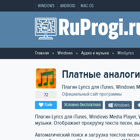
WINDOWS
ANDROID
MAC OS
Главная
Windows
Аудио и музыка
MiniLyrics
Платные аналоги 
Плагин Lyrics для iTunes, Windows Me
Официальный сайт программы
72
Условно бесплатная
Лайк
Windows
Плагин Lyrics для iTunes, Windows Media Player
музыки. Отображает прокрутку текста песен, в
Автоматический поиск и загрузка текстов песен