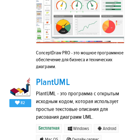
ConceptDraw PRO - это мощное программное
обеспечение для бизнеса и технических
диаграмм.
PlantUML
PlantUML - это программа с открытым
исходным кодом, которая использует
82
простые текстовые описания для
рисования диаграмм UML.
Бесплатная
Windows
Android
Mac OS
Онлайн сервис