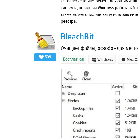
CCleaner - это инструмент для оптимиза
системы, позволяя Windows работать бы
также может очистить вашу историю инт
реестра.
BleachBit
Очищает файлы, освобождая место 
509
Бесплатная
Windows
Mac O