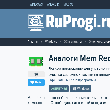
WINDOWS
ANDROID
MAC OS
Главная
Windows
ОС и утилиты
Очистка систе
Аналоги Mem Red
Легкое приложение для управления
очистки системной памяти на ваше
36
Официальный сайт программы
Лайк
Бесплатная
Windows
Mem Reduct - это небольшое приложение, кото
компьютера. Освободить системный кеш, измен