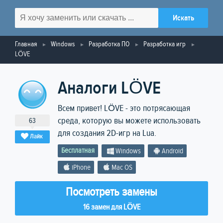
Главная
Windows
Разработка ПО
Разработка игр
LÖVE
Аналоги LÖVE
Всем привет! LÖVE - это потрясающая
среда, которую вы можете использовать
63
для создания 2D-игр на Lua.
Лайк
Бесплатная
Windows
Android
iPhone
Mac OS
Посмотреть замены
16 замен для LÖVE