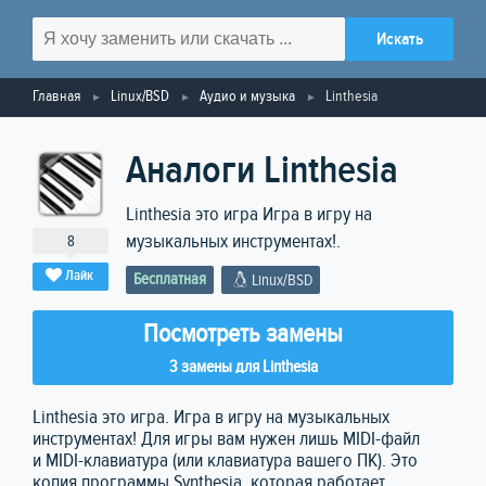
Главная
Linux/BSD
Аудио и музыка
Linthesia
Аналоги Linthesia
Linthesia это игра Игра в игру на
музыкальных инструментах!.
8
Лайк
Бесплатная
Linux/BSD
Посмотреть замены
3 замены для Linthesia
Linthesia это игра. Игра в игру на музыкальных
инструментах! Для игры вам нужен лишь MIDI-файл
и MIDI-клавиатура (или клавиатура вашего ПК). Это
копия программы Synthesia, которая работает