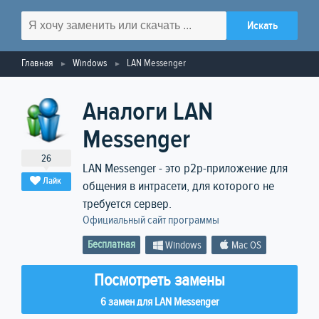
Главная
Windows
LAN Messenger
Аналоги LAN
Messenger
26
LAN Messenger - это p2p-приложение для
Лайк
общения в интрасети, для которого не
требуется сервер.
Официальный сайт программы
Бесплатная
Windows
Mac OS
Посмотреть замены
6 замен для LAN Messenger