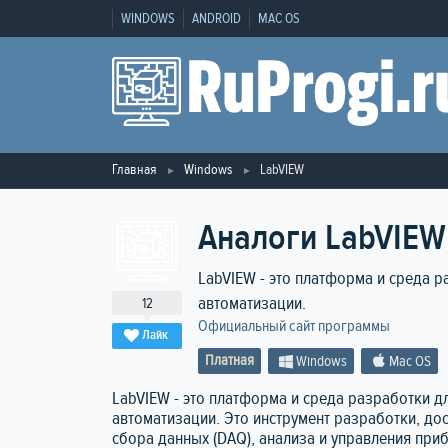
WINDOWS
ANDROID
MAC OS
Главная
Windows
LabVIEW
Аналоги LabVIEW
LabVIEW - это платформа и среда 
автоматизации.
12
Официальный сайт программы
Лайк
Платная
Windows
Mac OS
LabVIEW - это платформа и среда разработки 
автоматизации. Это инструмент разработки, до
сбора данных (DAQ), анализа и управления приб