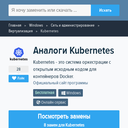
Главная
Windows
Сеть и администрирование
Виртуализация
Kubernetes
Аналоги Kubernetes
Kubernetes - это система оркестрации с
открытым исходным кодом для
28
контейнеров Docker.
Лайк
Официальный сайт программы
Бесплатная
Windows
Онлайн сервис
Посмотреть замены
8 замен для Kubernetes