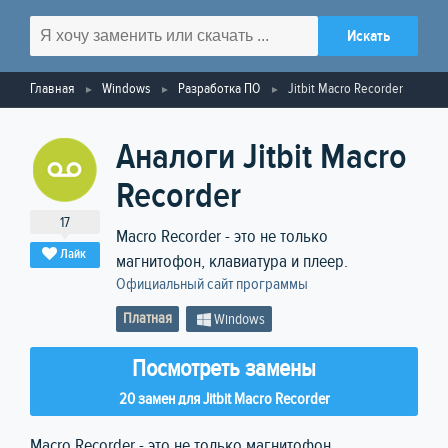
Главная
Windows
Разработка ПО
Jitbit Macro Recorder
Аналоги Jitbit Macro
Recorder
17
Macro Recorder - это не только
Лайк
магнитофон, клавиатура и плеер.
Официальный сайт программы
Платная
Windows
Посмотреть замены
20 замен для Jitbit Macro Recorder
Macro Recorder - это не только магнитофон,