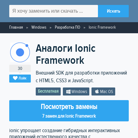
Главная
Windows
Разработка ПО
Ionic Framework
Аналоги Ionic
Framework
30
Внешний SDK для разработки приложений
Лайк
с HTML5, CSS3 и JavaScript.
Бесплатная
Windows
Mac OS
Посмотреть замены
7 замен для Ionic Framework
ionic упрощает создание гибридных интерактивных
приложений естественного качества с