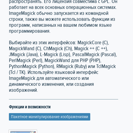
распространять. Его лицензия совместима с GPL. Он
работает на всех основных операционных системах.
ImageMagick обычно запускается из командной
строки, также вы можете использовать функции из
программ, написанных на вашем любимом языке
программирования.
Выбирайте из этих интерфейсов: MagickCore (C),
MagickWand (C), ChMagick (Ch), Magick ++ (C ++),
JMagick (Java), L-Magick (Lisp), PascalMagick (Pascal),
PerlMagick (Perl), MagickWand для PHP (PHP),
PythonMagick (Python), RMagick (Ruby) или TclMagick
(Tcl / TK). Используйте языковой интерфейс
ImageMagick для автоматического или
динамического изменения, или создания
изображений.
Функции и возможности
Пакетное манипулирование изображениями