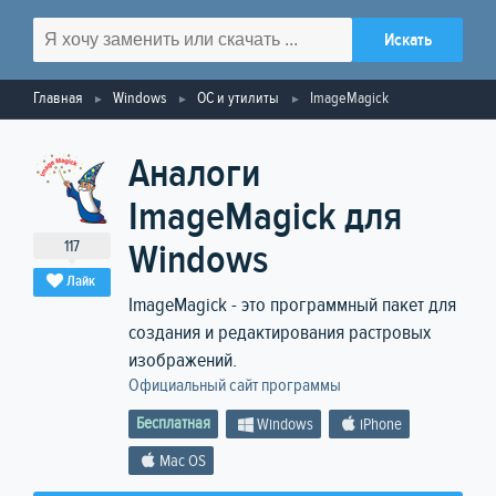
Главная
Windows
ОС и утилиты
ImageMagick
Аналоги
ImageMagick для
117
Windows
Лайк
ImageMagick - это программный пакет для
создания и редактирования растровых
изображений.
Официальный сайт программы
Бесплатная
Windows
iPhone
Mac OS