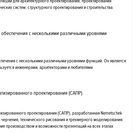
ункции для архитектурного проектирования; проектирования
ческих систем; структурного проектирования и строительства.
о обеспечения с несколькими различными уровнями
спечения с несколькими различными уровнями функций. Он является
ьзуется инженерами, архитекторами и любителями.
атизированного проектирования (САПР).
атизированного проектирования (САПР), разработанная Nemetschek
я черчения, технического рисования и трехмерного моделирования.
ние производством и возможности презентаций на всех этапах