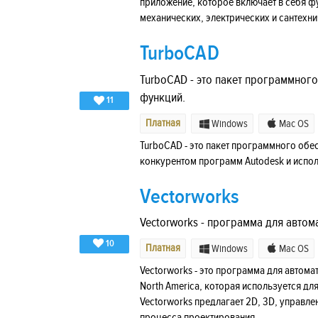
приложение, которое включает в себя ф
механических, электрических и сантехни
TurboCAD
TurboCAD - это пакет программног
функций.
11
Платная
Windows
Mac OS
TurboCAD - это пакет программного обе
конкурентом программ Autodesk и испол
Vectorworks
Vectorworks - программа для автом
10
Платная
Windows
Mac OS
Vectorworks - это программа для автом
North America, которая используется дл
Vectorworks предлагает 2D, 3D, управле
процесса проектирования.