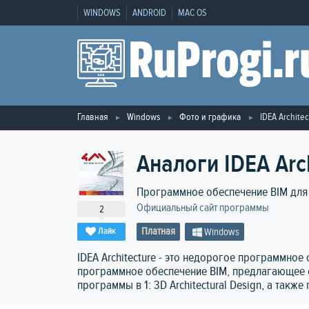
WINDOWS
ANDROID
MAC OS
Главная
Windows
Фото и графика
IDEA Archite
Аналоги IDEA Arc
Программное обеспечение BIM для
Официальный сайт программы
2
Платная
Лайк
Windows
IDEA Architecture - это недорогое программное
программное обеспечение BIM, предлагающее с
программы в 1: 3D Architectural Design, а так