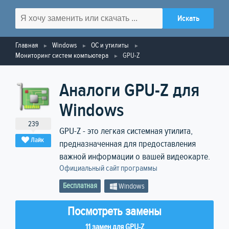
Главная
Windows
ОС и утилиты
Мониторинг систем компьютера
GPU-Z
Аналоги GPU-Z для
Windows
239
GPU-Z - это легкая системная утилита,
Лайк
предназначенная для предоставления
важной информации о вашей видеокарте.
Официальный сайт программы
Бесплатная
Windows
Посмотреть замены
11 замен для GPU-Z