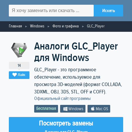
Главная
Windows
Фото и графика
GLC_Player
Аналоги GLC_Player
для Windows
14
GLC_Player - это программное
Лайк
обеспечение, используемое для
просмотра 3D-моделей (формат COLLADA,
3DXML, OBJ, 3DS, STL, OFF и COFF).
Официальный сайт программы
Бесплатная
Windows
Mac OS
Посмотреть замены