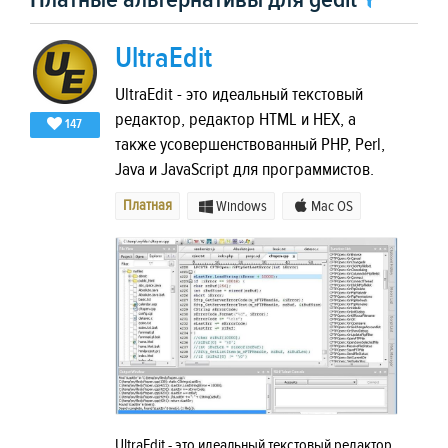
UltraEdit
UltraEdit - это идеальный текстовый
редактор, редактор HTML и HEX, а
147
также усовершенствованный PHP, Perl,
Java и JavaScript для программистов.
Платная
Windows
Mac OS
UltraEdit - это идеальный текстовый редактор,