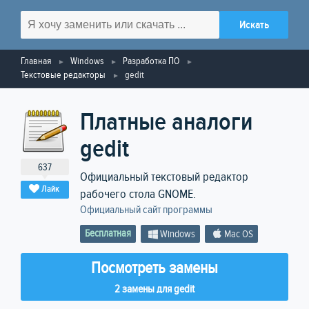
Главная
Windows
Разработка ПО
Текстовые редакторы
gedit
Платные аналоги
gedit
637
Официальный текстовый редактор
Лайк
рабочего стола GNOME.
Официальный сайт программы
Бесплатная
Windows
Mac OS
Посмотреть замены
2 замены для gedit