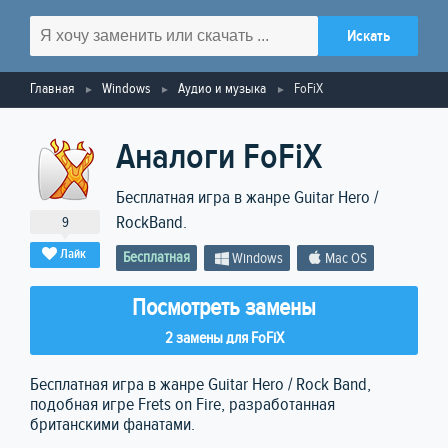
Главная
Windows
Аудио и музыка
FoFiX
Аналоги FoFiX
Бесплатная игра в жанре Guitar Hero /
RockBand.
9
Лайк
Бесплатная
Windows
Mac OS
Посмотреть замены
2 замены для FoFiX
Бесплатная игра в жанре Guitar Hero / Rock Band,
подобная игре Frets on Fire, разработанная
британскими фанатами.