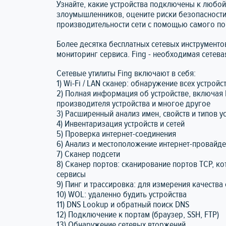
Узнайте, какие устройства подключены к любой 
злоумышленников, оцените риски безопасности с
производительности сети с помощью самого по
Более десятка бесплатных сетевых инструментов,
мониторинг сервиса. Fing - необходимая сетевая
Сетевые утилиты Fing включают в себя:
1) Wi-Fi / LAN сканер: обнаружение всех устрой
2) Полная информация об устройстве, включая I
производителя устройства и многое другое
3) Расширенный анализ имен, свойств и типов у
4) Инвентаризация устройств и сетей
5) Проверка интернет-соединения
6) Анализ и местоположение интернет-провайд
7) Сканер подсети
8) Сканер портов: сканирование портов TCP, к
сервисы
9) Пинг и трассировка: для измерения качества 
10) WOL: удаленно будить устройства
11) DNS Lookup и обратный поиск DNS
12) Подключение к портам (браузер, SSH, FTP)
13) Обнаружение сетевых вторжений