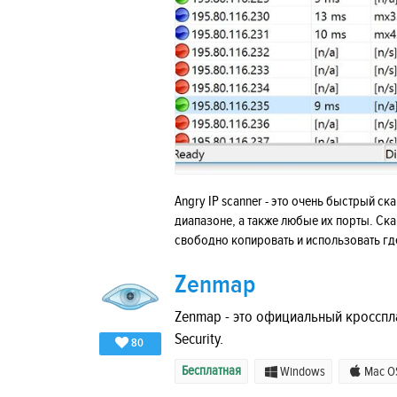
Angry IP scanner - это очень быстрый ск
диапазоне, а также любые их порты. Ск
свободно копировать и использовать гд
Zenmap
Zenmap - это официальный кроссп
Security.
80
Бесплатная
Windows
Mac O