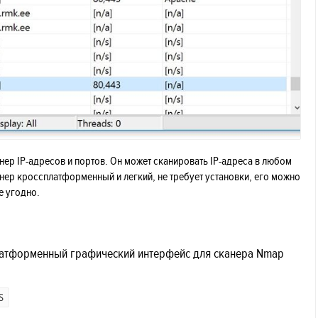
анер IP-адресов и портов. Он может сканировать IP-адреса в любом
анер кроссплатформенный и легкий, не требует установки, его можно
е угодно.
латформенный графический интерфейс для сканера Nmap
S