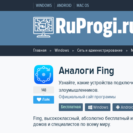
WINDOWS
ANDROID
MAC OS
Главная
Windows
Сеть и администрирование
М
Аналоги Fing
Узнайте, какие устройства подключе
злоумышленников.
148
Официальный сайт программы
Лайк
Бесплатная
Windows
Androi
Fing, высококлассный, абсолютно бесплатный 
домов и специалистов по всему миру.