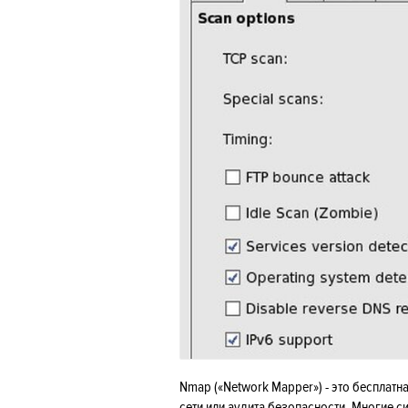
Nmap («Network Mapper») - это бесплатн
сети или аудита безопасности. Многие с