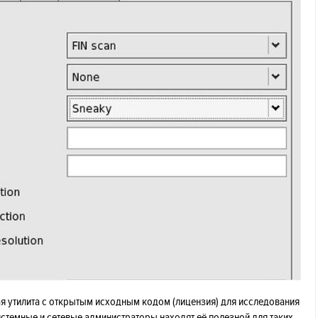
ая утилита с открытым исходным кодом (лицензия) для исследования
истемные и сетевые администраторы находят её полезной для таких