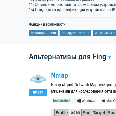
14) Сетевой мониторинг: отслеживание устройс
15) Поддержка идентификации устройства по IP
Функции и возможности
Мониторинг сети
Обнаружение сети
Wake On LAN
Альтернативы для Fing
Nmap
Nmap (&quot;Network Mapper&quot;)
(лицензия) для исследования сети и
223
Бесплатная
Windows
Mac O