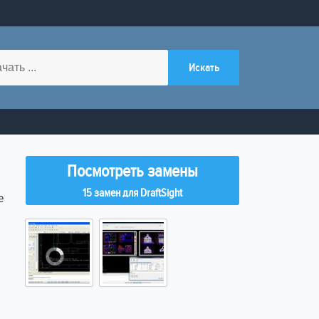
Посмотреть замены
15 замен для DraftSight
е