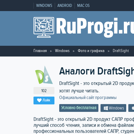
WINDOWS
ANDROID
MAC OS
Главная
Windows
Фото и графика
DraftSight
Аналоги DraftSig
DraftSight - это открытый 2D прод
хотят лучше читать.
102
Официальный сайт программы
Лайк
Условно бесплатная
Windows
DraftSight - это открытый 2D продукт САПР пр
лучший способ чтения, записи и обмена файлами
профессиональных пользователей САПР, студент