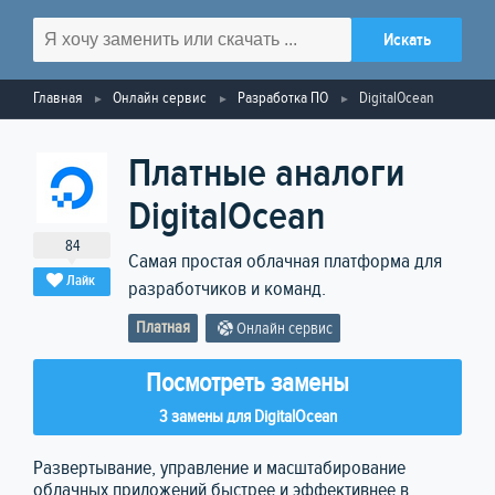
Главная
Онлайн сервис
Разработка ПО
DigitalOcean
Платные аналоги
DigitalOcean
84
Самая простая облачная платформа для
Лайк
разработчиков и команд.
Платная
Онлайн сервис
Посмотреть замены
3 замены для DigitalOcean
Развертывание, управление и масштабирование
облачных приложений быстрее и эффективнее в