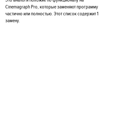
Это аналоги похожие по функционалу на
Cinemagraph Pro, которые заменяют программу
частично или полностью. Этот список содержит 1
замену.