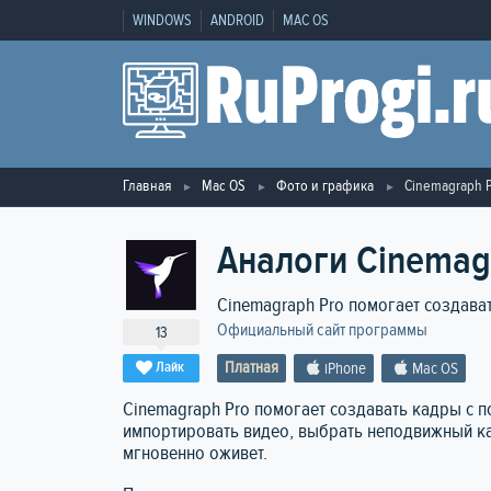
WINDOWS
ANDROID
MAC OS
Главная
Mac OS
Фото и графика
Cinemagraph 
Аналоги Cinemag
Cinemagraph Pro помогает создав
Официальный сайт программы
13
Платная
Лайк
iPhone
Mac OS
Cinemagraph Pro помогает создавать кадры с
импортировать видео, выбрать неподвижный ка
мгновенно оживет.