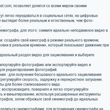
ixel.com, позволяет делится со всеми миром своими
ут легко передаваться в социальных сетях, на цифровых
е выглядит более реальным и естественным, чем фото-
.
немографа, для этого: снимите идеально неподвижное видео в
и: создайте свой кинограф в режиме реального времени,
ровки в реальном времени», который показывает движение при
идеальный раздел видео для зацикливания и выберите
мпортируйте фотографию или экспортируйте видео и
для редактирования фотографий.
ния : для получения бесшовного идеального зацикливания
регулируйте скорость, задержку и перекрестное затухание.
ты для более стилизованного вида.
: воспроизведите, поверните и легко отрегулируйте
ть и виньетирование, используя расширенные инструменты
графов, затем обрежьте свой синемограф до идеальных
и делиться синемографами: для встраивания синемографа на