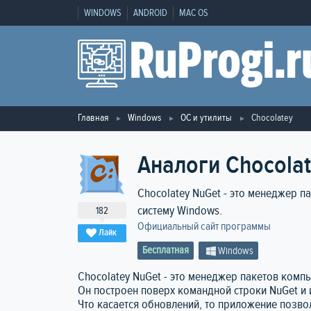
WINDOWS
ANDROID
MAC OS
Главная
Windows
ОС и утилиты
Chocolatey
Аналоги Chocola
Chocolatey NuGet - это менеджер п
систему Windows.
182
Официальный сайт программы
Лайк
Бесплатная
Windows
Chocolatey NuGet - это менеджер пакетов компь
Он построен поверх командной строки NuGet и
Что касается обновлений, то приложение позво