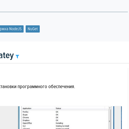
ржка NodeJS
NuGet
atey
 установки программного обеспечения.