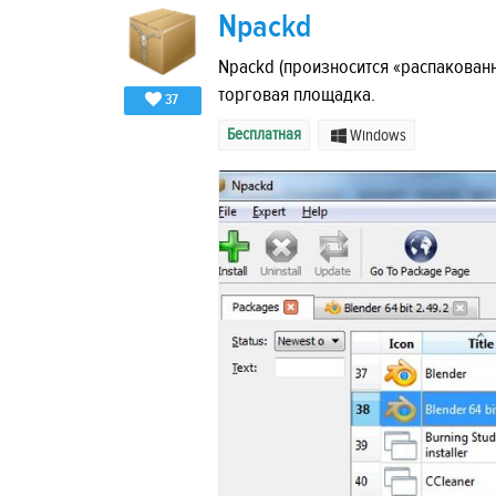
Npackd
Npackd (произносится «распакованн
торговая площадка.
37
Бесплатная
Windows