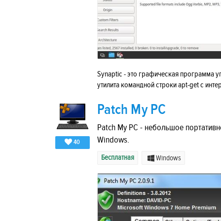
Synaptic - это графическая программа уп
утилита командной строки apt-get с инте
Patch My PC
Patch My PC - небольшое портатив
Windows.
40
Бесплатная
Windows