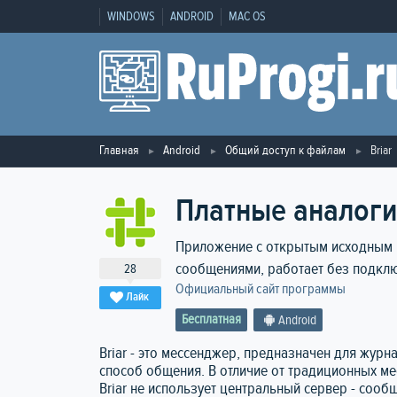
WINDOWS
ANDROID
MAC OS
Главная
Android
Общий доступ к файлам
Briar
Платные аналоги 
Приложение с открытым исходным
сообщениями, работает без подключ
28
Официальный сайт программы
Лайк
Бесплатная
Android
Briar - это мессенджер, предназначен для журн
способ общения. В отличие от традиционных мес
Briar не использует центральный сервер - соо