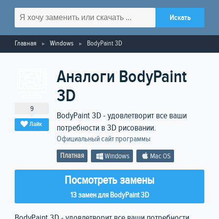
Главная
Windows
BodyPaint 3D
Аналоги BodyPaint
3D
9
BodyPaint 3D - удовлетворит все ваши
Лайк
потребности в 3D рисовании.
Официальный сайт программы
Платная
Windows
Mac OS
Посмотреть замены
13 замен для BodyPaint 3D
BodyPaint 3D - удовлетворит все ваши потребности