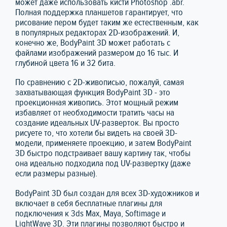
может даже использовать кисти Photoshop .abr.
Полная поддержка планшетов гарантирует, что
рисование пером будет таким же естественным, как
в популярных редакторах 2D-изображений. И,
конечно же, BodyPaint 3D может работать с
файлами изображений размером до 16 тыс. И
глубиной цвета 16 и 32 бита.
По сравнению с 2D-живописью, пожалуй, самая
захватывающая функция BodyPaint 3D - это
проекционная живопись. Этот мощный режим
избавляет от необходимости тратить часы на
создание идеальных UV-разверток. Вы просто
рисуете то, что хотели бы видеть на своей 3D-
модели, применяете проекцию, и затем BodyPaint
3D быстро подстраивает вашу картину так, чтобы
она идеально подходила под UV-развертку (даже
если размеры разные).
BodyPaint 3D был создан для всех 3D-художников и
включает в себя бесплатные плагины для
подключения к 3ds Max, Maya, Softimage и
LightWave 3D. Эти плагины позволяют быстро и