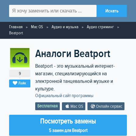
Главная
Mac OS
Аудио и музыка
Аудио стриминг
Beatport
Аналоги Beatport
Beatport - это музыкальный интернет-
магазин, специализирующийся на
9
электронной танцевальной музыке и
Лайк
культуре.
Официальный сайт программы
Бесплатная
Mac OS
Онлайн сервис
Посмотреть замены
5 замен для Beatport