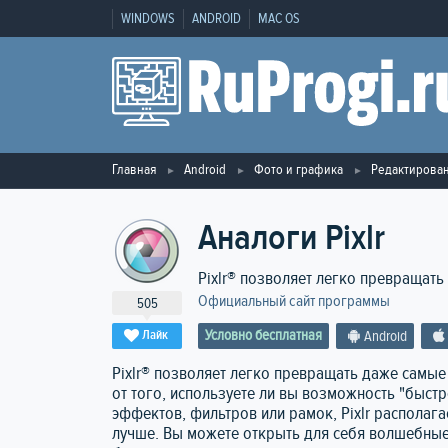
WINDOWS
ANDROID
MAC OS
Главная
Android
Фото и графика
Редактирова
Аналоги Pixlr
Pixlr® позволяет легко превращат
Официальный сайт программы
505
Условно бесплатная
Лайк
Android
Pixlr® позволяет легко превращать даже самы
от того, используете ли вы возможность "быст
эффектов, фильтров или рамок, Pixlr располаг
лучше. Вы можете открыть для себя волшебные 