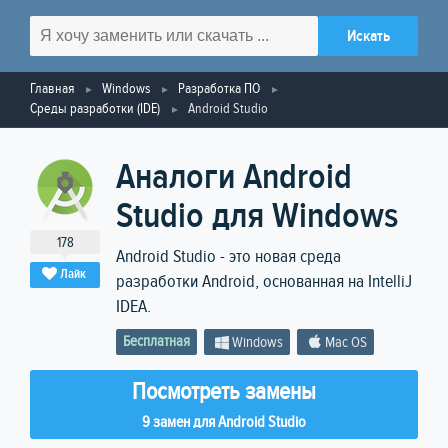
Главная
Windows
Разработка ПО
Среды разработки (IDE)
Android Studio
Аналоги Android
Studio для Windows
178
Android Studio - это новая среда
Лайк
разработки Android, основанная на IntelliJ
IDEA.
Бесплатная
Windows
Mac OS
Посмотреть замены
9 замен для Android Studio