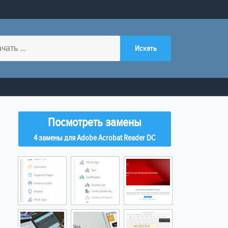
Посмотреть замены
4 замены для Adobe Acrobat Reader DC