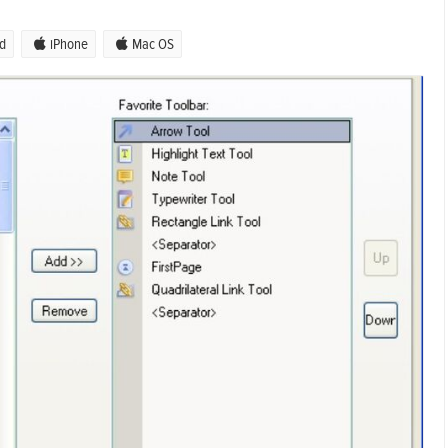
d
iPhone
Mac OS