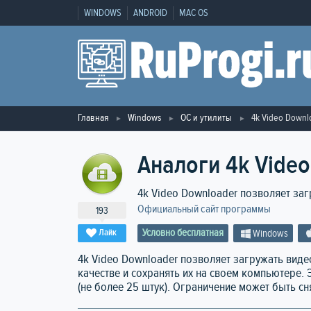
WINDOWS
ANDROID
MAC OS
Главная
Windows
ОС и утилиты
4k Video Downl
Аналоги 4k Video
4k Video Downloader позволяет загр
Официальный сайт программы
193
Условно бесплатная
Лайк
Windows
4k Video Downloader позволяет загружать видео
качестве и сохранять их на своем компьютере.
(не более 25 штук). Ограничение может быть сн