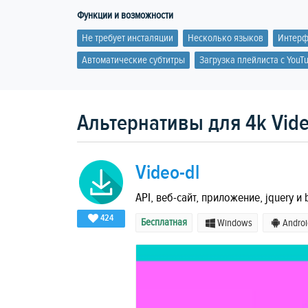
Функции и возможности
Не требует инсталяции
Несколько языков
Интерф
Автоматические субтитры
Загрузка плейлиста с YouT
Альтернативы для 4k Vide
Video-dl
API, веб-сайт, приложение, jquery и
424
Бесплатная
Windows
Androi