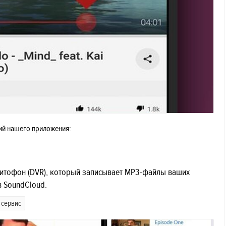
ий нашего приложения:
нитофон (DVR), который записывает MP3-файлы ваших
в SoundCloud.
 сервис