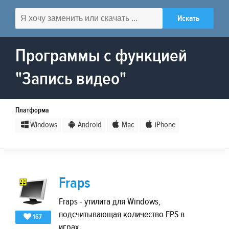
Программы с функцией
"Запись видео"
Платформа
Windows
Android
Mac
iPhone
Fraps
Fraps - утилита для Windows,
подсчитывающая количество FPS в
167
играх.