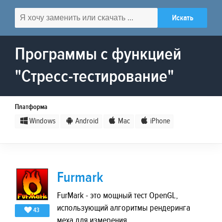
Программы с функцией
"Стресс-тестирование"
Платформа
Windows
Android
Mac
iPhone
Furmark
FurMark - это мощный тест OpenGL,
использующий алгоритмы рендеринга
43
меха для измерения