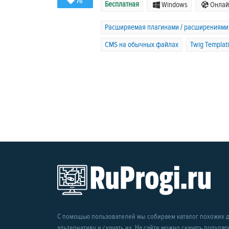
76
Бесплатная
Windows
Онлай
Расширяемая плагинами / расширениями
CMS на обычных файлах
Twig Templat
С помощью пользователей мы собираем каталог похожих др
альтернативу и скачать их. На сайте можно скачать популя