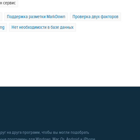
н сервис
Поддержка разметки MarkDown
Проверка двух факторов
ing
Нет необходимости в базе данных
уг на друга программ, чтобы вы могли подобрать
рные программы для Windows, Mac Os, Android и iPhone