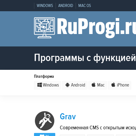
WINDOWS
ANDROID
MAC OS
Программы с функцией 
Платформа
Windows
Android
Mac
iPhone
Grav
Современная CMS с открытым исхо