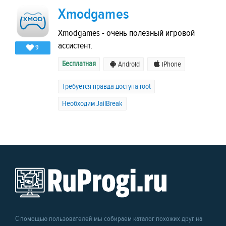
Xmodgames
Xmodgames - очень полезный игровой
ассистент.
9
Бесплатная
Android
iPhone
Требуется правда доступа root
Необходим JailBreak
С помощью пользователей мы собираем каталог похожих друг на