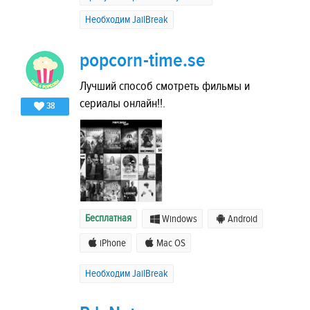
Необходим JailBreak
popcorn-time.se
Лучший способ смотреть фильмы и
сериалы онлайн!!.
38
Бесплатная
Windows
Android
iPhone
Mac OS
Необходим JailBreak