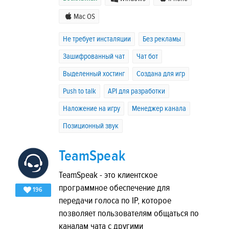
Mac OS
Не требует инсталяции
Без рекламы
Зашифрованный чат
Чат бот
Выделенный хостинг
Создана для игр
Push to talk
API для разработки
Наложение на игру
Менеджер канала
Позиционный звук
TeamSpeak
TeamSpeak - это клиентское
программное обеспечение для
196
передачи голоса по IP, которое
позволяет пользователям общаться по
каналам чата с другими