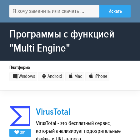
Программы с функцией
"Multi Engine"
Платформа
Windows
Android
Mac
iPhone
VirusTotal
VirusTotal - это бесплатный сервис,
который анализирует подозрительные
301
файлы и URL-адреса.