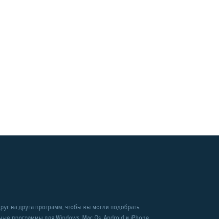
уг на друга программ, чтобы вы могли подобрать
рные программы для Windows, Mac Os, Android и iPhone