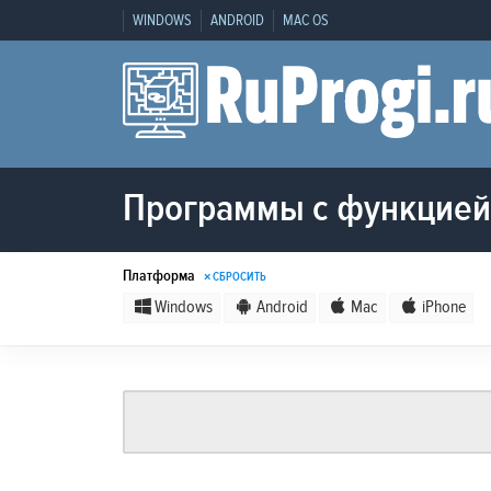
WINDOWS
ANDROID
MAC OS
Программы с функцией 
Платформа
× СБРОСИТЬ
Windows
Android
Mac
iPhone