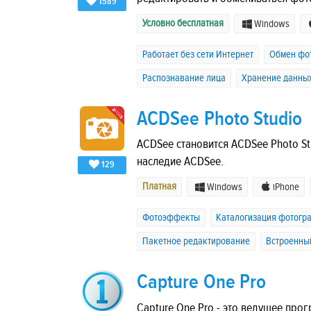
1589
Условно бесплатная
Windows
Работает без сети Интернет
Обмен фо
Распознавание лица
Хранение данны
ACDSee Photo Studio
ACDSee становится ACDSee Photo St
наследие ACDSee.
129
Платная
Windows
iPhone
Фотоэффекты
Каталогизация фотогр
Пакетное редактирование
Встроенны
Capture One Pro
Capture One Pro - это ведущее пр