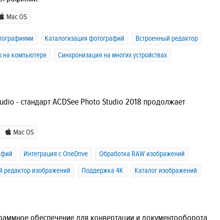
Mac OS
тографиями
Каталогизация фотографий
Встроенный редактор
х на компьютере
Синхронизация на многих устройствах
udio - стандарт ACDSee Photo Studio 2018 продолжает
Mac OS
афий
Интеграция с OneDrive
Обработка RAW изображений
й редактор изображений
Поддержка 4K
Каталог изображений
ограммное обеспечение для конвертации и документооборота.