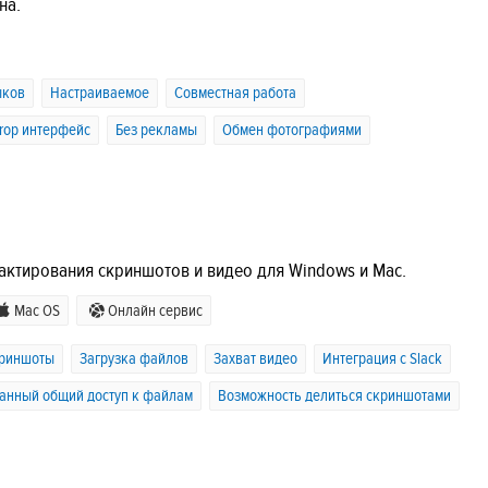
на.
ыков
Настраиваемое
Совместная работа
Drop интерфейс
Без рекламы
Обмен фотографиями
ктирования скриншотов и видео для Windows и Mac.
Mac OS
Онлайн сервис
криншоты
Загрузка файлов
Захват видео
Интеграция с Slack
анный общий доступ к файлам
Возможность делиться скриншотами