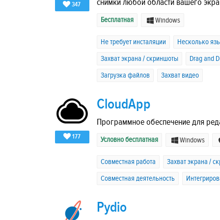
снимки любой области вашего экра
347
Бесплатная
Windows
Не требует инсталяции
Несколько яз
Захват экрана / скриншоты
Drag and 
Загрузка файлов
Захват видео
CloudApp
Программное обеспечение для реда
177
Условно бесплатная
Windows
Совместная работа
Захват экрана / с
Совместная деятельность
Интегриров
Pydio