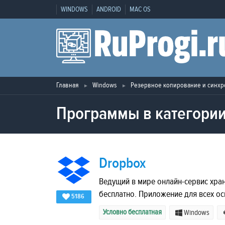
WINDOWS
ANDROID
MAC OS
Главная
Windows
Резервное копирование и синхр
Программы в категории
Dropbox
Ведущий в мире онлайн-сервис хран
бесплатно. Приложение для всех о
5186
Условно бесплатная
Windows