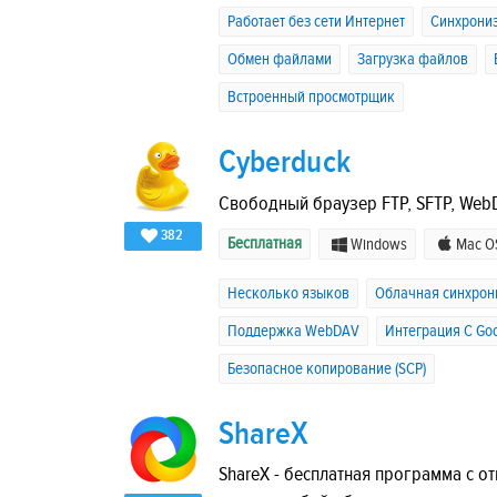
Работает без сети Интернет
Синхрони
Обмен файлами
Загрузка файлов
Встроенный просмотрщик
Cyberduck
Свободный браузер FTP, SFTP, WebDA
382
Бесплатная
Windows
Mac O
Несколько языков
Облачная синхрон
Поддержка WebDAV
Интеграция C Go
Безопасное копирование (SCP)
ShareX
ShareX - бесплатная программа с 